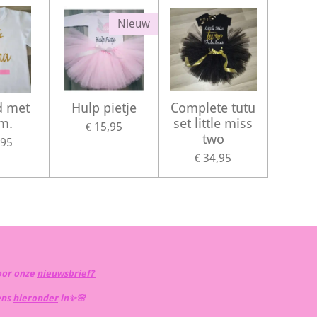
Nieuw
jd met
Hulp pietje
Complete tutu
m.
set little miss
€ 15,95
two
,95
€ 34,95
oor onze
nieuwsbrief?
ens
hieronder
in✨️🌸