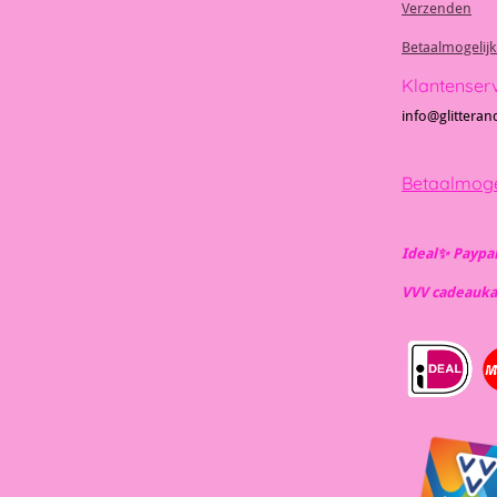
Verzenden
Betaalmogelij
Klantenser
info@glitteran
Betaalmoge
Ideal✨️ Paypa
VVV cadeauka