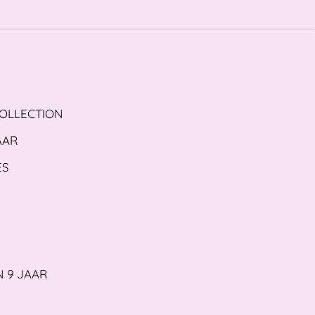
COLLECTION
AAR
ES
N 9 JAAR