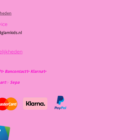
kheden
vice
dglamkids.nl
lijkheden
l✨️ Bancontact✨️ Klarna✨️
art
✨️
Se
pa