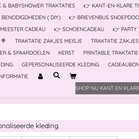
 & BABYSHOWER TRAKTATIES
👉 KANT-EN-KLARE T
 BENODIGDHEDEN ( DIY)
👉 BRIEVENBUS SNOEPDO
 MEESTER CADEAU
👉 SCHOENCADEAU
👉 PARTY
 🍭
TRAKTATIE ZAKJES MEISJE
TRAKTATIE ZAKJE
ER & SPAARDOELEN
KERST
PRINTABLE TRAKTATIE
EDING
GEPERSONALISEERDE KLEDING
CADEAUBO
INFORMATIE
SHOP NU KANT EN KLARE
naliseerde kleding