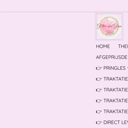
Ga
direct
naar
de
hoofdinhoud
HOME
THE
AFGEPRIJSDE 
👉 PRINGLES 
👉 TRAKTATI
👉 TRAKTATI
👉 TRAKTATIE
👉 TRAKTATIE
👉 DIRECT L