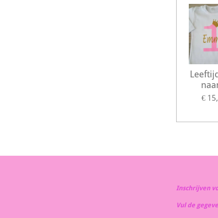
Leefti
naa
€ 15
Inschrijven v
Vul de gegev