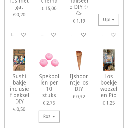
los met
thema
naliseer
gat
d DIY ✨️
€ 15,00
🥳
€ 0,20
€ 1,19
In winkelwagen
Bekijk details
Bekijk details
Bekijk detail
Sushi
Spekbol
IJshoor
Los
bakje
len per
ntje los
boekje
inclusie
10
DIY
woezel
f deksel
stuks
en Pip
€ 0,32
DIY
€ 2,75
€ 1,25
€ 0,50