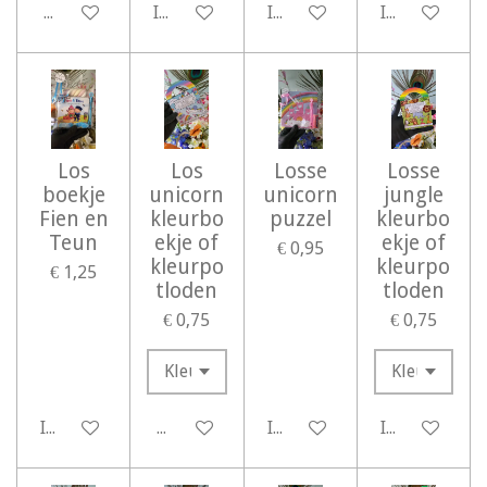
Bekijk details
In winkelwagen
In winkelwagen
In winkelwag
Los
Los
Losse
Losse
boekje
unicorn
unicorn
jungle
Fien en
kleurbo
puzzel
kleurbo
Teun
ekje of
ekje of
€ 0,95
kleurpo
kleurpo
€ 1,25
tloden
tloden
€ 0,75
€ 0,75
In winkelwagen
Bekijk details
In winkelwagen
In winkelwag