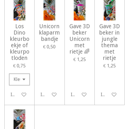
Los
Unicorn
Gave 3D
Gave 3D
Dino
klaparm
beker
beker in
kleurbo
bandje
Unicorn
jungle
ekje of
met
thema
€ 0,50
kleurpo
rietje 🌈
met
tloden
rietje
€ 1,25
€ 0,75
€ 1,25
In winkelwagen
In winkelwagen
In winkelwagen
In winkelwag