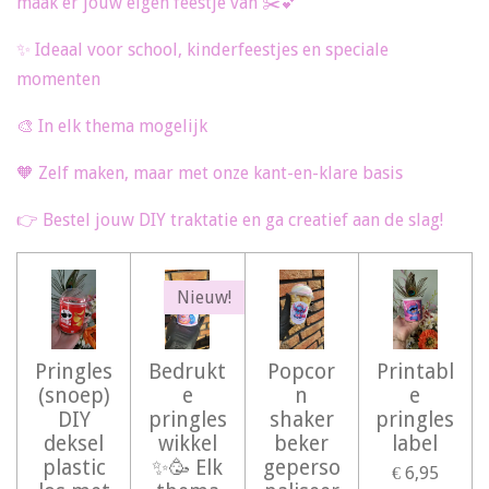
maak er jouw eigen feestje van ✂️💕
✨ Ideaal voor school, kinderfeestjes en speciale
momenten
🎨 In elk thema mogelijk
🧡 Zelf maken, maar met onze kant-en-klare basis
👉 Bestel jouw DIY traktatie en ga creatief aan de slag!
Nieuw!
Pringles
Bedrukt
Popcor
Printabl
(snoep)
e
n
e
DIY
pringles
shaker
pringles
deksel
wikkel
beker
label
plastic
✨️🥳 Elk
geperso
€ 6,95