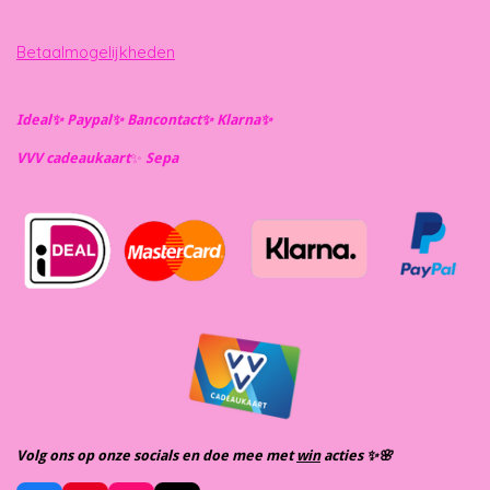
Betaalmogelijkheden
Ideal✨️ Paypal✨️ Bancontact✨️ Klarna✨️
VVV cadeaukaart
✨️
Se
pa
Volg ons op onze socials en doe mee met
win
acties ✨️🌸