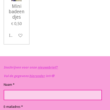
Mini
badeen
djes
€ 0,50
In winkelwagen
Inschrijven voor onze
nieuwsbrief?
Vul de gegevens
hieronder
in✨️🌸
Naam *
E-mailadres *