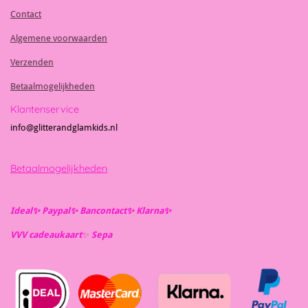
Contact
Algemene voorwaarden
Verzenden
Betaalmogelijkheden
Klantenservice
info@glitterandglamkids.nl
Betaalmogelijkheden
Ideal✨️ Paypal✨️ Bancontact✨️ Klarna✨️
VVV cadeaukaart
✨️
Se
pa