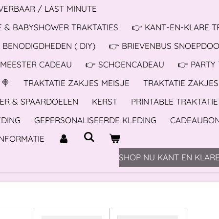
EVERBAAR / LAST MINUTE
 & BABYSHOWER TRAKTATIES
👉 KANT-EN-KLARE T
 BENODIGDHEDEN ( DIY)
👉 BRIEVENBUS SNOEPDO
 MEESTER CADEAU
👉 SCHOENCADEAU
👉 PARTY
 🍭
TRAKTATIE ZAKJES MEISJE
TRAKTATIE ZAKJE
ER & SPAARDOELEN
KERST
PRINTABLE TRAKTATIE
EDING
GEPERSONALISEERDE KLEDING
CADEAUBO
INFORMATIE
SHOP NU KANT EN KLARE