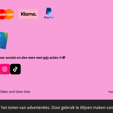
nze socials en doe mee met
win
acties ✨️🌸
I
T
n
i
S
s
k
t
t
T
e
a
o
m
Glitter and Glam Kids
Pow
m
g
k
e
r
n
a
 het tonen van advertenties. Door gebruik te blijven maken van
m