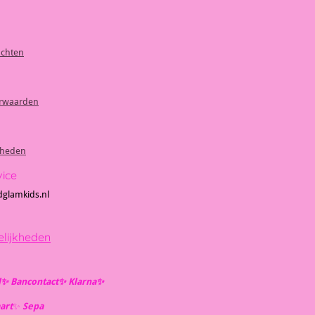
achten
rwaarden
kheden
vice
dglamkids.nl
lijkheden
l✨️ Bancontact✨️ Klarna✨️
art
✨️
Se
pa