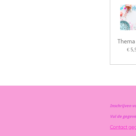
Thema 
€ 5,
Inschrijven v
Vul de gegev
Contact ge