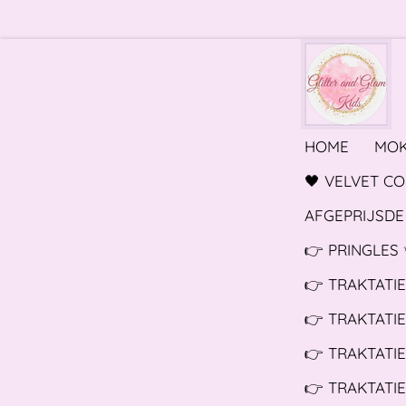
Ga
direct
naar
de
hoofdinhoud
HOME
MO
🖤 VELVET C
AFGEPRIJSDE 
👉 PRINGLES 
👉 TRAKTATI
👉 TRAKTATI
👉 TRAKTATIE
👉 TRAKTATIE