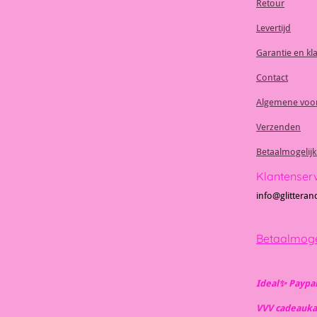
Retour
Levertijd
Garantie en kl
Contact
Algemene voo
Verzenden
Betaalmogelij
Klantenser
info@glitteran
Betaalmoge
Ideal✨️ Paypa
VVV cadeauka