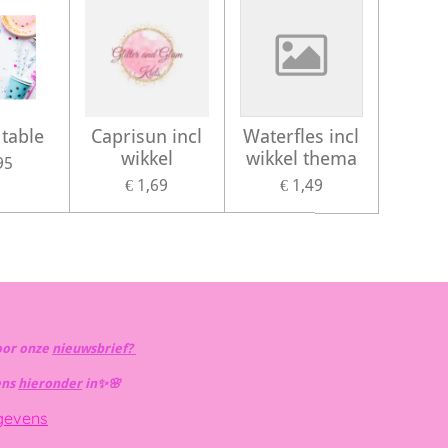
table
Caprisun incl
Waterfles incl
wikkel
wikkel thema
95
€ 1,69
€ 1,49
oor onze
nieuwsbrief?
ens
hieronder
in✨️🌸
gevens