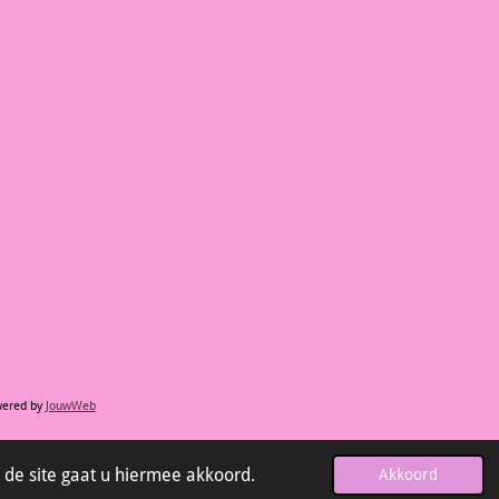
ered by
JouwWeb
 de site gaat u hiermee akkoord.
Akkoord