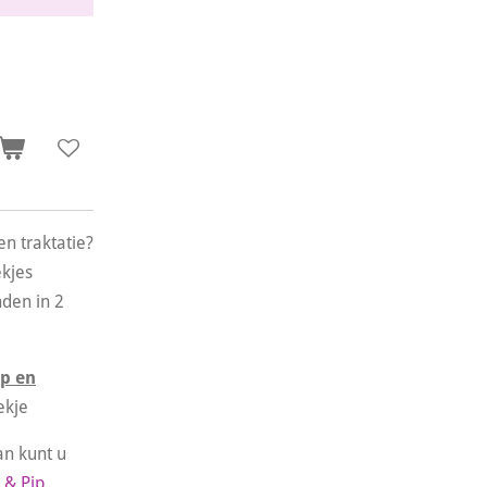
en traktatie?
ekjes
nden in 2
ep en
oekje
an kunt u
 & Pip