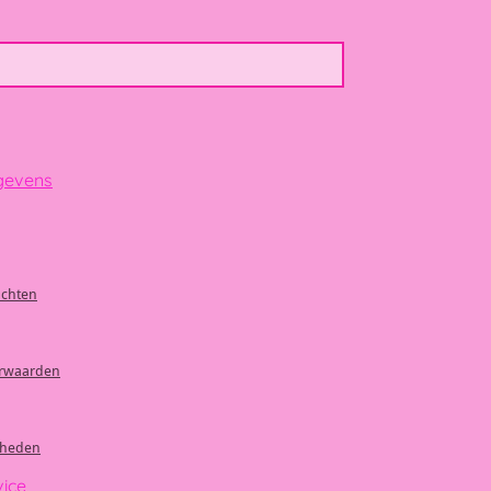
gevens
achten
rwaarden
kheden
vice