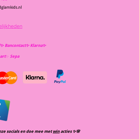
dglamkids.nl
lijkheden
l✨️ Bancontact✨️ Klarna✨️
art
✨️
Se
pa
nze socials en doe mee met
win
acties ✨️🌸