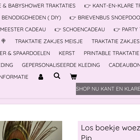
 & BABYSHOWER TRAKTATIES
👉 KANT-EN-KLARE T
 BENODIGDHEDEN ( DIY)
👉 BRIEVENBUS SNOEPDO
 MEESTER CADEAU
👉 SCHOENCADEAU
👉 PARTY
 🍭
TRAKTATIE ZAKJES MEISJE
TRAKTATIE ZAKJE
ER & SPAARDOELEN
KERST
PRINTABLE TRAKTATIE
EDING
GEPERSONALISEERDE KLEDING
CADEAUBO
INFORMATIE
SHOP NU KANT EN KLARE
Los boekje woez
Pip