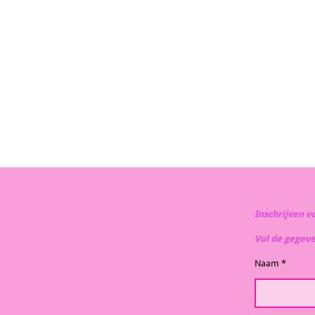
Inschrijven v
Vul de gegev
Naam *