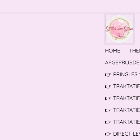
Ga
direct
naar
de
hoofdinhoud
HOME
THE
AFGEPRIJSDE 
👉 PRINGLES 
👉 TRAKTATI
👉 TRAKTATI
👉 TRAKTATIE
👉 TRAKTATIE
👉 DIRECT L