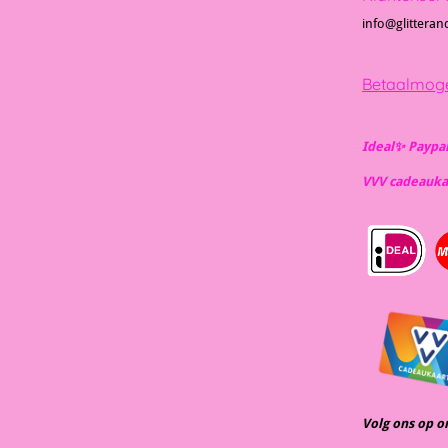
info@glitteran
Betaalmoge
Ideal✨️ Paypa
VVV cadeauka
Volg ons op o