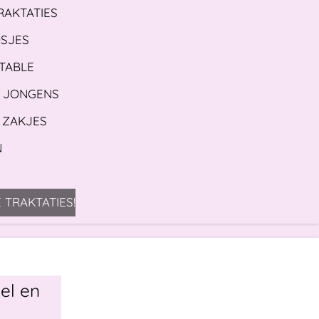
RAKTATIES
OSJES
 TABLE
S JONGENS
 ZAKJES
N
 TRAKTATIES!
el en