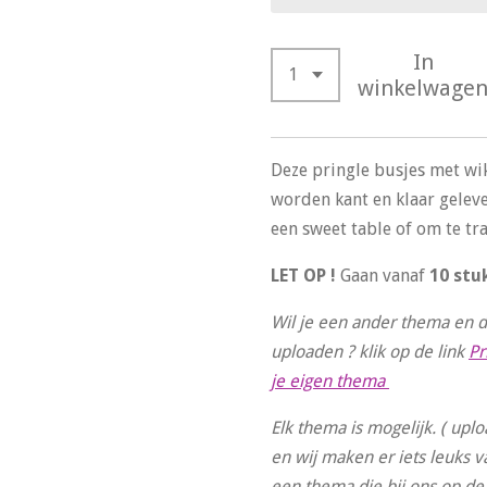
In
winkelwage
Deze pringle busjes met wi
worden kant en klaar gelev
een sweet table of om te tr
LET OP !
Gaan vanaf
10 stu
Wil je een ander thema en di
uploaden ? klik op de link
Pr
je eigen thema
Elk thema is mogelijk. ( upl
en wij maken er iets leuks va
een thema die bij ons op d