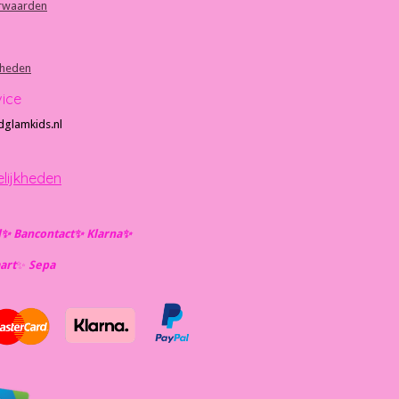
rwaarden
kheden
vice
dglamkids.nl
lijkheden
l✨️ Bancontact✨️ Klarna✨️
art
✨️
Se
pa