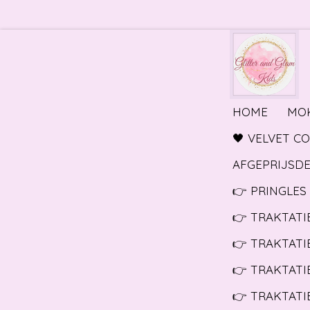
Ga
direct
naar
de
hoofdinhoud
HOME
MO
🖤 VELVET C
AFGEPRIJSDE
👉 PRINGLES 
👉 TRAKTATI
👉 TRAKTATI
👉 TRAKTATI
👉 TRAKTATIE