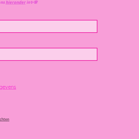
ens
hieronder
in✨️🌸
egevens
achten