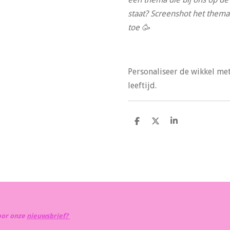
staat? Screenshot het thema
toe 🥳
Personaliseer de wikkel me
leeftijd.
D
D
S
e
e
h
l
e
a
e
l
r
n
e
oor onze
nieuwsbrief?