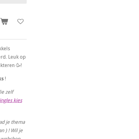
n
kkels
erd. Leuk op
akteren 🥳!
ks
!
e zelf
ingles kies
oad je thema
n ) ! Wil je
e webshop