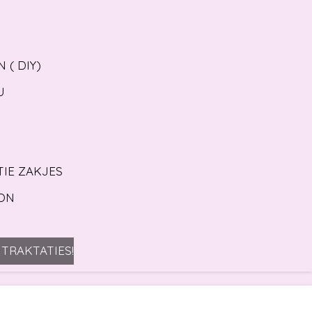
 ( DIY)
U
TIE ZAKJES
ON
TRAKTATIES!