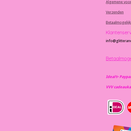
Algemene voo
Verzenden
Betaalmogelij
Klantenser
info@glitteran
Betaalmoge
Ideal✨️ Paypa
VVV cadeauka