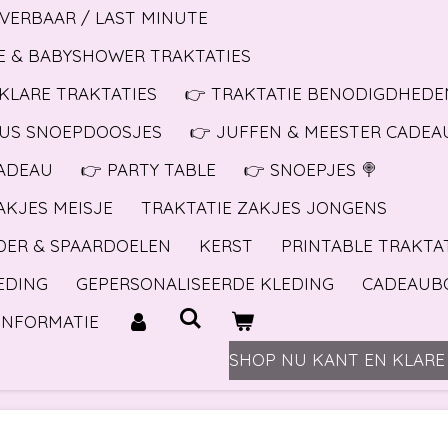
EVERBAAR / LAST MINUTE
E & BABYSHOWER TRAKTATIES
KLARE TRAKTATIES
👉 TRAKTATIE BENODIGDHEDEN
BUS SNOEPDOOSJES
👉 JUFFEN & MEESTER CADEA
ADEAU
👉 PARTY TABLE
👉 SNOEPJES 🍭
AKJES MEISJE
TRAKTATIE ZAKJES JONGENS
DER & SPAARDOELEN
KERST
PRINTABLE TRAKTA
EDING
GEPERSONALISEERDE KLEDING
CADEAUB
INFORMATIE
SHOP NU KANT EN KLARE 