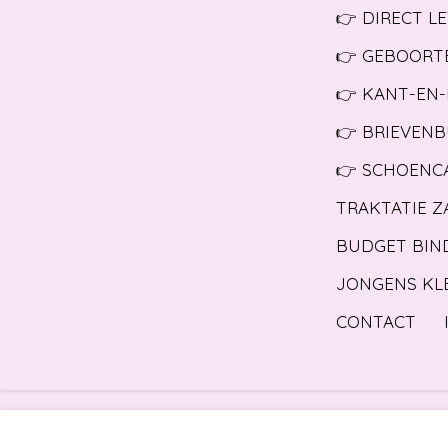
👉 DIRECT L
👉 GEBOORT
👉 KANT-EN-
👉 BRIEVEN
👉 SCHOENC
TRAKTATIE Z
BUDGET BIN
JONGENS KL
CONTACT