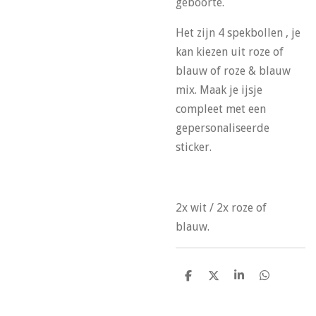
geboorte.
Het zijn 4 spekbollen , je
kan kiezen uit roze of
blauw of roze & blauw
mix. Maak je ijsje
compleet met een
gepersonaliseerde
sticker.
2x wit / 2x roze of
blauw.
D
D
S
D
e
e
h
e
l
e
a
l
e
l
r
e