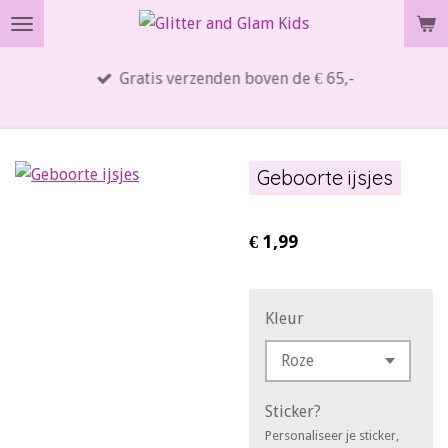
Ga
direct
naar
Gratis verzenden boven de € 65,-
de
hoofdinhoud
Geboorte ijsjes
€ 1,99
Kleur
Sticker?
Personaliseer je sticker,