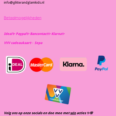
info@glitterandglamkids.nl
Betaalmogelijkheden
Ideal✨️ Paypal✨️ Bancontact✨️ Klarna✨️
VVV cadeaukaart
✨️
Se
pa
Volg ons op onze socials en doe mee met
win
acties ✨️🌸