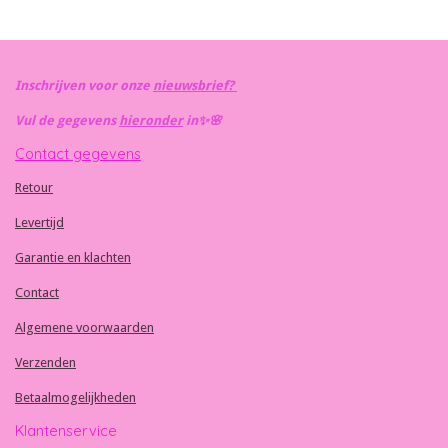
n
e
n
Inschrijven voor onze
nieuwsbrief?
Vul de gegevens
hieronder
in✨️🌸
Contact gegevens
Retour
Levertijd
Garantie en klachten
Contact
Algemene voorwaarden
Verzenden
Betaalmogelijkheden
Klantenservice