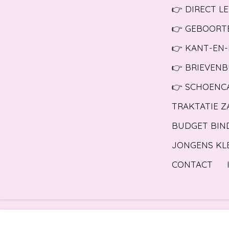
👉 DIRECT L
👉 GEBOORT
👉 KANT-EN-
👉 BRIEVEN
👉 SCHOENC
TRAKTATIE Z
BUDGET BIN
JONGENS KL
CONTACT