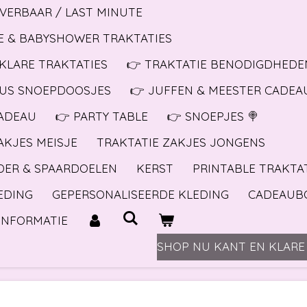
EVERBAAR / LAST MINUTE
E & BABYSHOWER TRAKTATIES
KLARE TRAKTATIES
👉 TRAKTATIE BENODIGDHEDEN
BUS SNOEPDOOSJES
👉 JUFFEN & MEESTER CADEA
ADEAU
👉 PARTY TABLE
👉 SNOEPJES 🍭
AKJES MEISJE
TRAKTATIE ZAKJES JONGENS
DER & SPAARDOELEN
KERST
PRINTABLE TRAKTA
EDING
GEPERSONALISEERDE KLEDING
CADEAUB
INFORMATIE
SHOP NU KANT EN KLARE 