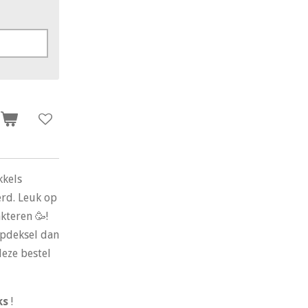
n
kkels
erd. Leuk op
kteren 🥳!
epdeksel dan
deze bestel
ks
!