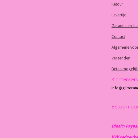
Retour
Levertijd
Garantie en kl
Contact
Algemene voo
Verzenden
Betaalmogelij
Klantenser
info@glitteran
Betaalmoge
Ideal✨️ Paypa
VVV cadeauka