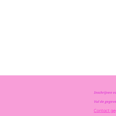
Inschrijven v
Vul de gegev
Contact g