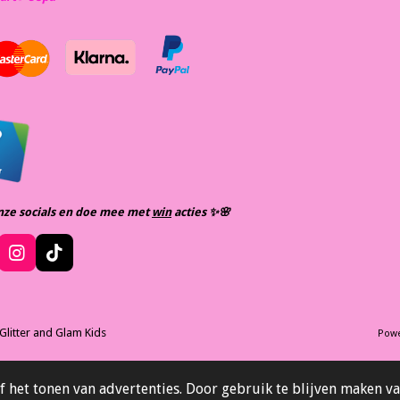
nze socials en doe mee met
win
acties ✨️🌸
I
T
n
i
S
s
k
t
t
T
e
a
o
m
Glitter and Glam Kids
Pow
m
g
k
e
r
n
a
 het tonen van advertenties. Door gebruik te blijven maken va
m