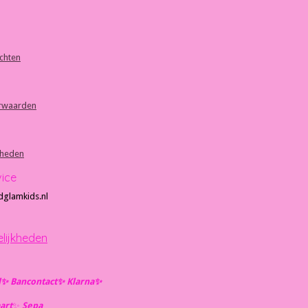
achten
rwaarden
kheden
vice
dglamkids.nl
lijkheden
l✨️ Bancontact✨️ Klarna✨️
art
✨️
Se
pa