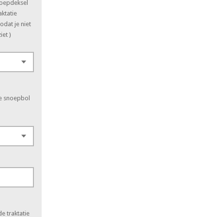
noepdeksel
aktatie
odat je niet
iet )
je snoepbol
e traktatie