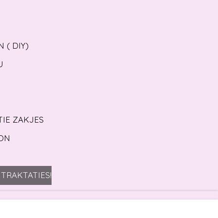
 ( DIY)
U
TIE ZAKJES
ON
TRAKTATIES!