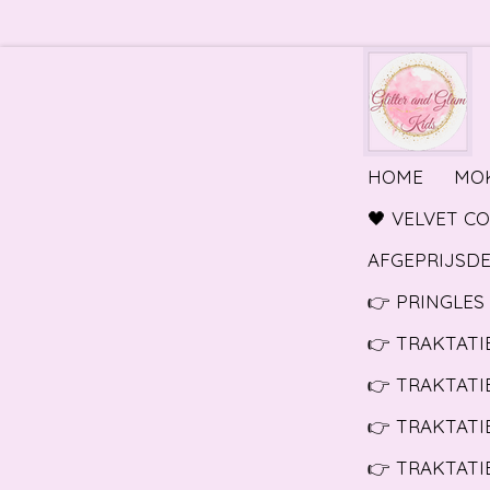
Ga
direct
naar
de
hoofdinhoud
HOME
MO
🖤 VELVET C
AFGEPRIJSDE
👉 PRINGLES 
👉 TRAKTATI
👉 TRAKTATI
👉 TRAKTATI
👉 TRAKTATIE