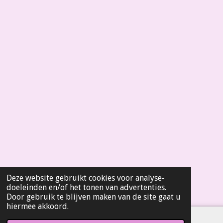
3
9
3
9
3
9
4
s
t
e
r
r
e
n
Deze website gebruikt cookies voor analyse-
doeleinden en/of het tonen van advertenties.
Door gebruik te blijven maken van de site gaat u
hiermee akkoord.