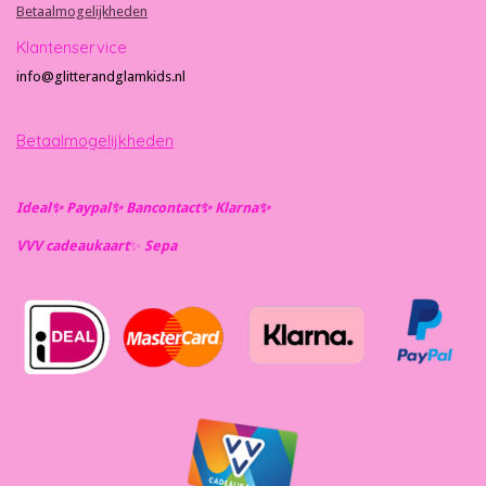
Betaalmogelijkheden
Klantenservice
info@glitterandglamkids.nl
Betaalmogelijkheden
Ideal✨️ Paypal✨️ Bancontact✨️ Klarna✨️
VVV cadeaukaart
✨️
Se
pa