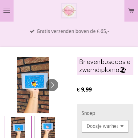
Ga
direct
naar
Gratis verzenden boven de € 65,-
de
hoofdinhoud
Brievenbusdoosje
zwemdiploma🏖
€ 9,99
Snoep