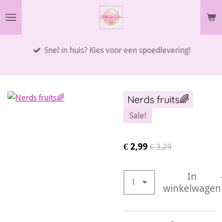
Ga
direct
naar
Snel in huis? Kies voor een spoedlevering!
de
hoofdinhoud
Nerds fruits🌈
Sale!
€ 2,99
€ 3,29
In
winkelwagen