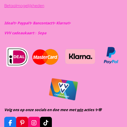
Betaalmogelijkheden
Ideal✨️ Paypal✨️ Bancontact✨️ Klarna✨️
VVV cadeaukaart
✨️
Se
pa
Volg ons op onze socials en doe mee met
win
acties ✨️🌸
F
P
I
T