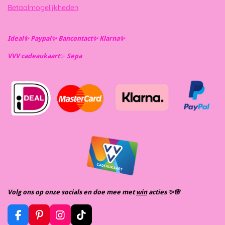
Betaalmogelijkheden
Ideal✨️ Paypal✨️ Bancontact✨️ Klarna✨️
VVV cadeaukaart
✨️
Se
pa
Volg ons op onze socials en doe mee met
win
acties ✨️🌸
F
P
I
T