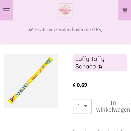
Ga
direct
naar
Gratis verzenden boven de € 65,-
de
hoofdinhoud
Laffy Taffy
Banana 🍌
€ 0,69
In
winkelwagen