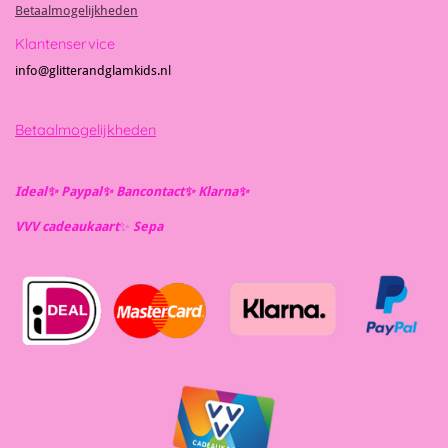
Betaalmogelijkheden
Klantenservice
info@glitterandglamkids.nl
Betaalmogelijkheden
Ideal✨️ Paypal✨️ Bancontact✨️ Klarna✨️
VVV cadeaukaart
✨️
Se
pa