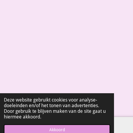
3
9
3
9
3
9
4
s
t
e
r
r
e
n
Deze website gebruikt cookies voor analyse-
doeleinden en/of het tonen van advertenties.
Door gebruik te blijven maken van de site gaat u
hiermee akkoord.
Akkoord
E-mailadres