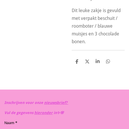
Dit leuke zakje is gevuld
met verpakt beschuit /
roomboter / blauwe
muisjes en 3 chocolade
bonen.
D
D
S
D
e
e
h
e
l
e
a
l
e
l
r
e
n
e
n
Inschrijven voor onze
nieuwsbrief?
Vul de gegevens
hieronder
in✨️🌸
Naam *