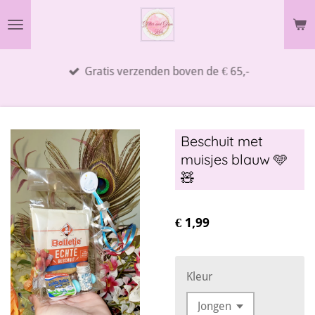
Ga
direct
naar
Gratis verzenden boven de € 65,-
de
hoofdinhoud
Beschuit met
muisjes blauw 🩵
🧸
€ 1,99
Kleur