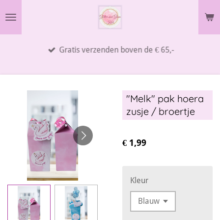
Ga
direct
naar
Gratis verzenden boven de € 65,-
de
hoofdinhoud
"Melk" pak hoera
zusje / broertje
€ 1,99
Kleur