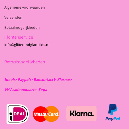
Algemene voorwaarden
Verzenden
Betaalmogelijkheden
Klantenservice
info@glitterandglamkids.nl
Betaalmogelijkheden
Ideal✨️ Paypal✨️ Bancontact✨️ Klarna✨️
VVV cadeaukaart
✨️
Se
pa