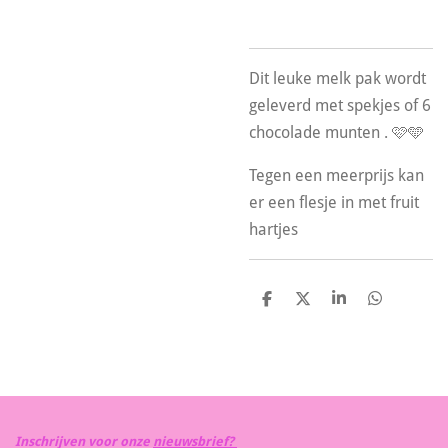
Dit leuke melk pak wordt
geleverd met spekjes of 6
chocolade munten . 🩷🩵
Tegen een meerprijs kan
er een flesje in met fruit
hartjes
D
D
S
D
e
e
h
e
l
e
a
l
e
l
r
e
n
e
n
Inschrijven voor onze
nieuwsbrief?