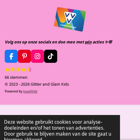
Volg ons op onze socials en doe mee met
win
acties ✨️🌸
F
P
I
T
a
i
n
i
1
2
3
4
5
S
R
c
n
s
k
s
s
s
s
s
t
e
t
t
T
a
66 stemmen
t
t
t
t
t
e
b
e
a
o
m
e
e
e
e
e
t
© 2023 - 2026 Glitter and Glam Kids
m
o
r
g
k
r
r
r
r
r
i
Powered by
JouwWeb
e
r
r
r
r
o
e
r
n
n
e
e
e
e
k
s
a
n
n
n
n
g
t
m
:
4
Deze website gebruikt cookies voor analyse-
.
doeleinden en/of het tonen van advertenties.
3
Door gebruik te blijven maken van de site gaat u
9
hiermee akkoord.