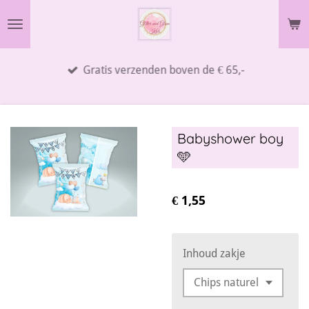
Ga
direct
naar
Gratis verzenden boven de € 65,-
de
hoofdinhoud
Babyshower boy
🩵
€ 1,55
Inhoud zakje