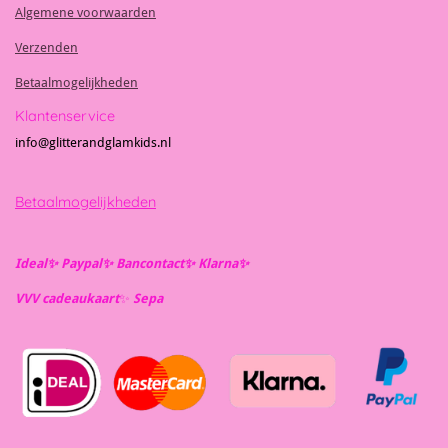
Algemene voorwaarden
Verzenden
Betaalmogelijkheden
Klantenservice
info@glitterandglamkids.nl
Betaalmogelijkheden
Ideal✨️ Paypal✨️ Bancontact✨️ Klarna✨️
VVV cadeaukaart
✨️
Se
pa