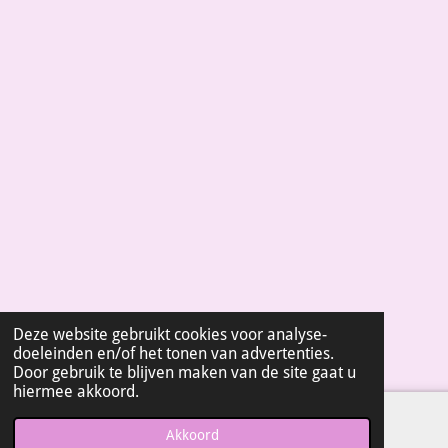
3
9
3
9
3
9
3
9
3
9
4
s
t
e
r
Deze website gebruikt cookies voor analyse-
r
doeleinden en/of het tonen van advertenties.
e
Door gebruik te blijven maken van de site gaat u
n
hiermee akkoord.
Akkoord
E-mailadres