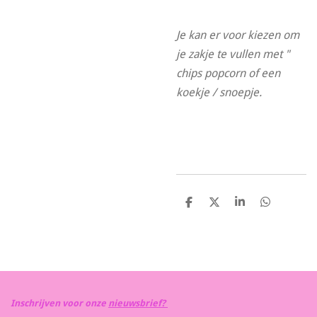
Je kan er voor kiezen om
je zakje te vullen met "
chips popcorn of een
koekje / snoepje.
D
D
S
D
e
e
h
e
l
e
a
l
e
l
r
e
n
e
n
Inschrijven voor onze
nieuwsbrief?