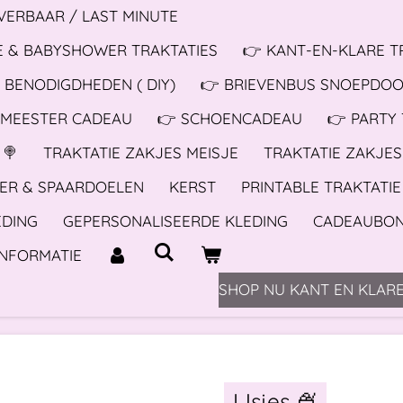
EVERBAAR / LAST MINUTE
 & BABYSHOWER TRAKTATIES
👉 KANT-EN-KLARE T
 BENODIGDHEDEN ( DIY)
👉 BRIEVENBUS SNOEPDO
 MEESTER CADEAU
👉 SCHOENCADEAU
👉 PARTY
 🍭
TRAKTATIE ZAKJES MEISJE
TRAKTATIE ZAKJE
ER & SPAARDOELEN
KERST
PRINTABLE TRAKTATIE
EDING
GEPERSONALISEERDE KLEDING
CADEAUBO
INFORMATIE
SHOP NU KANT EN KLARE
IJsjes 🍨