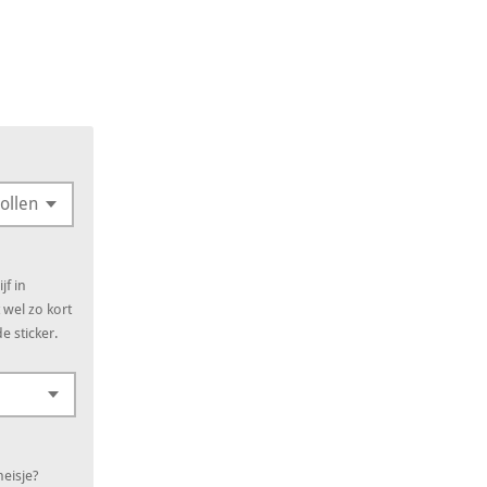
jf in
 wel zo kort
e sticker.
meisje?