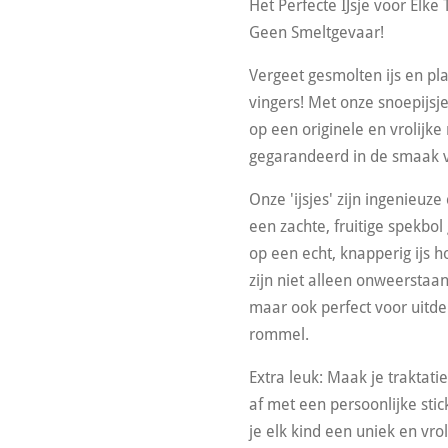
Het Perfecte IJsje voor Elke 
Geen Smeltgevaar!
Vergeet gesmolten ijs en pl
vingers! Met onze snoepijsje
op een originele en vrolijke
gegarandeerd in de smaak v
Onze 'ijsjes' zijn ingenieuze 
een zachte, fruitige spekbo
op een echt, knapperig ijs h
zijn niet alleen onweerstaa
maar ook perfect voor uitd
rommel.
Extra leuk:
Maak je traktati
af met een persoonlijke stic
je elk kind een uniek en vroli