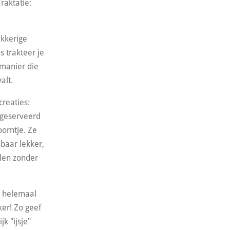
Traktatie:
akkerige
s trakteer je
 manier die
alt.
creaties:
l geserveerd
oorntje. Ze
nbaar lekker,
elen zonder
e helemaal
ker! Zo geef
jk "ijsje"