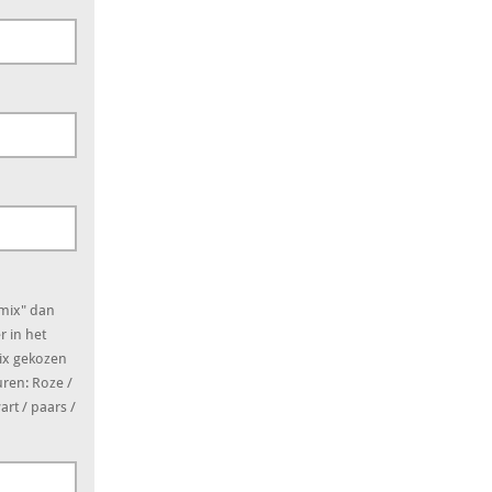
 mix" dan
r in het
mix gekozen
uren: Roze /
art / paars /