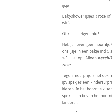
ijsje
Babyshower ijsjes ( roze of
wit )
Of kies je eigen mix !
Heb je liever geen hoorntje
ons ijsje in een bakje incl 5
✨️🥳. Let op ! Alleen
beschik
roze
!
Tegen meerprijs is het ook 
ipv spekjes een kindersurpri
kiezen. In het hoorntje zitte
spekjes en boven het hoorn
kinderei.