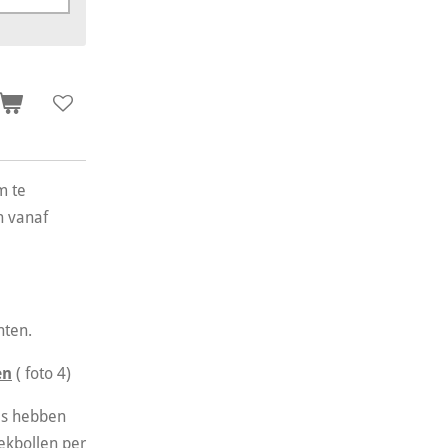
m te
n vanaf
nten.
en
( foto 4)
jes hebben
ekbollen per