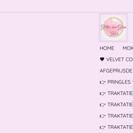
Ga
direct
naar
de
hoofdinhoud
HOME
MO
🖤 VELVET C
AFGEPRIJSDE 
👉 PRINGLES 
👉 TRAKTATI
👉 TRAKTATI
👉 TRAKTATIE
👉 TRAKTATIE