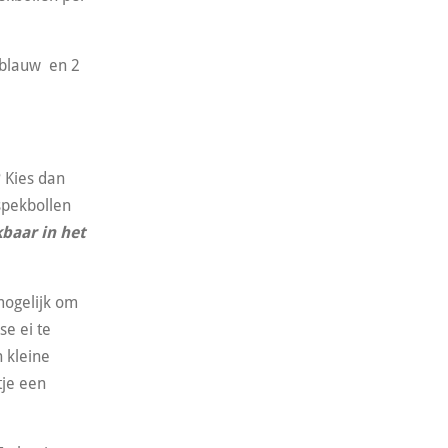
 blauw en 2
? Kies dan
 spekbollen
baar in het
mogelijk om
se ei te
n kleine
tje een