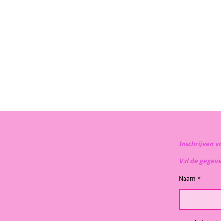
Inschrijven v
Vul de gegev
Naam *