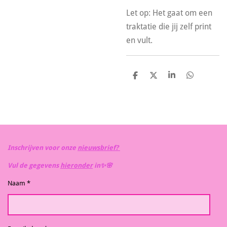
Let op: Het gaat om een
traktatie die jij zelf print
en vult.
D
D
S
D
e
e
h
e
l
e
a
l
e
l
r
e
n
e
n
Inschrijven voor onze
nieuwsbrief?
Vul de gegevens
hieronder
in✨️🌸
Naam *