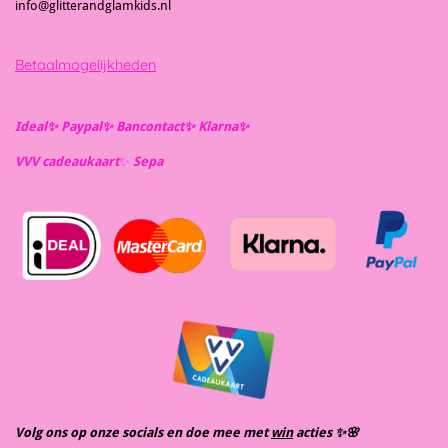
info@glitterandglamkids.nl
Betaalmogelijkheden
Ideal✨️ Paypal✨️ Bancontact✨️ Klarna✨️
VVV cadeaukaart
✨️
Se
pa
Volg ons op onze socials en doe mee met
win
acties ✨️🌸