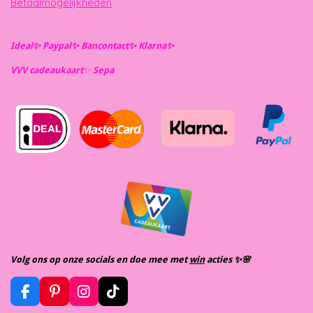
Betaalmogelijkheden
Ideal✨️ Paypal✨️ Bancontact✨️ Klarna✨️
VVV cadeaukaart
✨️
Se
pa
Volg ons op onze socials en doe mee met
win
acties ✨️🌸
F
P
I
T
a
i
n
i