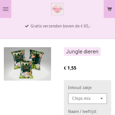
Ga
direct
naar
Gratis verzenden boven de € 65,-
de
hoofdinhoud
Jungle dieren
€ 1,55
Inhoud zakje
Naam / leeftijd: