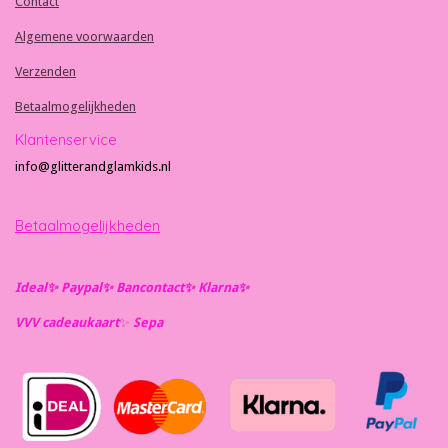
Contact
Algemene voorwaarden
Verzenden
Betaalmogelijkheden
Klantenservice
info@glitterandglamkids.nl
Betaalmogelijkheden
Ideal✨️ Paypal✨️ Bancontact✨️ Klarna✨️
VVV cadeaukaart
✨️
Se
pa