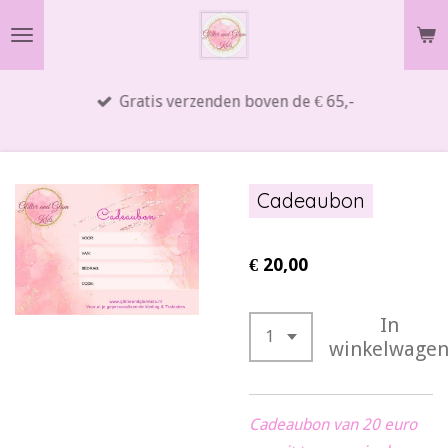
Ga
direct
naar
Gratis verzenden boven de € 65,-
de
hoofdinhoud
Cadeaubon
€ 20,00
In
winkelwage
Cadeaubon van 20 euro